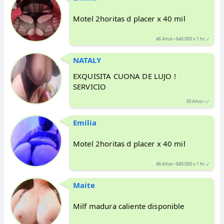
Motel 2horitas d placer x 40 mil
✓
46 Años • $40.000 x 1 hr
NATALY
EXQUISITA CUONA DE LUJO !
SERVICIO
✓
39 Años •
Emilia
Motel 2horitas d placer x 40 mil
✓
46 Años • $40.000 x 1 hr
Maite
Milf madura caliente disponible