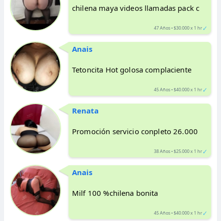
chilena maya videos llamadas pack c
✓
47 Años • $30.000 x 1 hr
Anais
Tetoncita Hot golosa complaciente
✓
45 Años • $40.000 x 1 hr
Renata
Promoción servicio conpleto 26.000
✓
38 Años • $25.000 x 1 hr
Anais
Milf 100 %chilena bonita
✓
45 Años • $40.000 x 1 hr