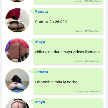
✓
41 Años • $30.000 x 1 hr
Renata
Promoción 26.000
✓
38 Años • $25.000 x 1 hr
Maya
chilena madura maya videos llamadas
✓
47 Años • $30.000 x 1 hr
Renata
Disponible toda la noche
✓
38 Años • $25.000 x 1 hr
Maya