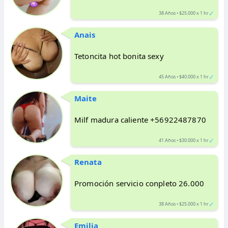
✓
38 Años • $25.000 x 1 hr
Anais
Tetoncita hot bonita sexy
✓
45 Años • $40.000 x 1 hr
Maite
Milf madura caliente +56922487870
✓
41 Años • $30.000 x 1 hr
Renata
Promoción servicio conpleto 26.000
✓
38 Años • $25.000 x 1 hr
Emilia