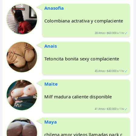
Anasofia
Colombiana actrativa y complaciente
✓
28 Años • $60.000 x 1 hr
Anais
Tetoncita bonita sexy complaciente
✓
45 Años • $40.000 x 1 hr
Maite
Milf madura caliente disponible
✓
41 Años • $30.000 x 1 hr
Maya
chilena amor videos llamadas pack c