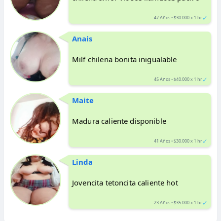
✓
47 Años • $30.000 x 1 hr
Anais
Milf chilena bonita inigualable
✓
45 Años • $40.000 x 1 hr
Maite
Madura caliente disponible
✓
41 Años • $30.000 x 1 hr
Linda
Jovencita tetoncita caliente hot
✓
23 Años • $35.000 x 1 hr