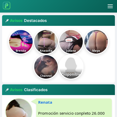
Avisos
Destacados
Brenda
Anasofia
Juliana
Maya
Disponible
Channel
Avisos
Clasificados
Renata
Promoción servicio conpleto 26.000