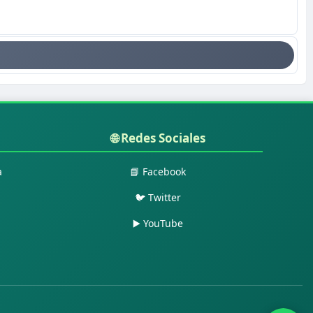
🌐 Redes Sociales
a
📘 Facebook
🐦 Twitter
▶️ YouTube