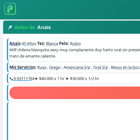
Aviso de
Anais
Anais
45 Años
Tez:
Blanca
Pelo:
Rubio
Milf chilena blanquita sexy muy complaciente doy harto oral sin preser
trato de amante caliente.
Mis Servicios:
Rusa
,
Grego
,
Americana S/p
,
Oral S/p
,
Besos en la boc
📞9-93111764
★ $40.000 x 1 hr ★ $30.000 x 1/2 hr