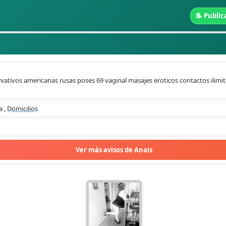
📝 Public
vativos americanas rusas poses 69 vaginal masajes eroticos contactos ilimit
a
,
Domicilios
Ver más avisos de Anais